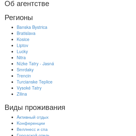
Об агентстве
Регионы
Banska Bystrica
Bratislava
Kosice
Liptov
Lucky
Nitra
Nízke Tatry - Jasná
Smrdaky
Trencin
Turcianske Teplice
Vysoké Tatry
Zilina
Виды проживания
Aктивный отдых
Kонференции
Веллнесс и спа
Городской отель